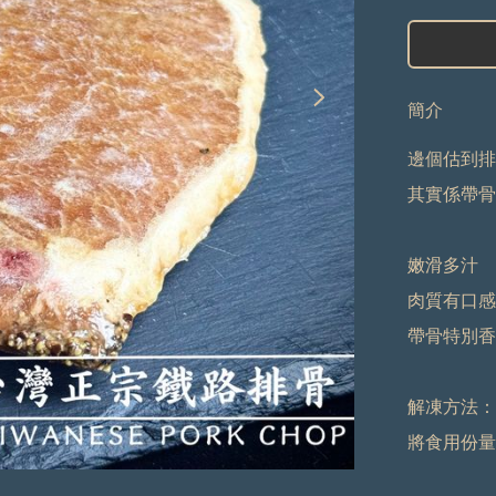
簡介
邊個估到排
其實係帶骨
嫩滑多汁

肉質有口感
帶骨特別香

解凍方法：

將食用份量