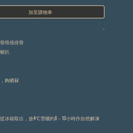
加至購物車
−
骨唔係排骨

豬扒

，夠晒冧

從冰箱取出，放4℃雪櫃約8－10小時作自然解凍
