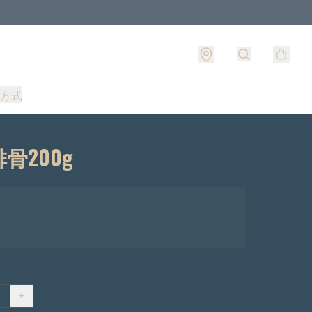
方式
骨200g
+