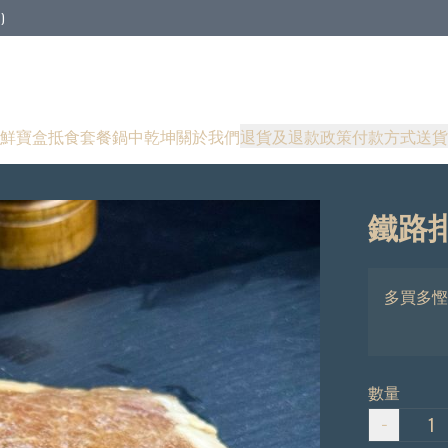
)
鮮寶盒
抵食套餐
鍋中乾坤
關於我們
退貨及退款政策
付款方式
送貨
鐵路排
多買多慳
數量
−