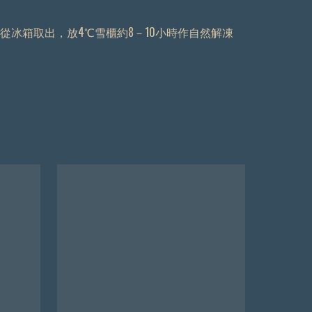
從冰箱取出，放4℃雪櫃約8－10小時作自然解凍