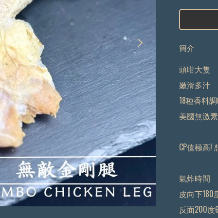
簡介
頭咁大隻

嫩滑多汁

18種香料調
美國無激素  
CP值極高! 
氣炸時間

皮向下180度
反面200度