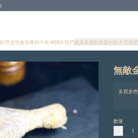
)
鮮寶盒
抵食套餐
鍋中乾坤
關於我們
退貨及退款政策
付款方式
送貨
無敵金
多買多慳
數量
−