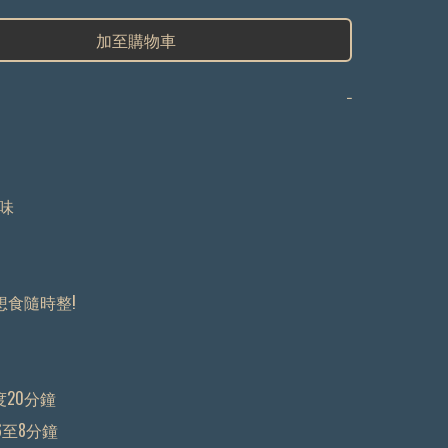
加至購物車
−
味



想食隨時整!

20分鐘 

6至8分鐘
