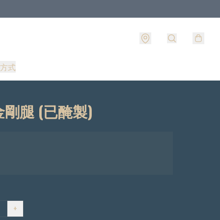
方式
剛腿 (已醃製)
+